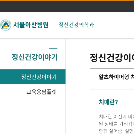
주메뉴 바로가기
본문 바로가기
정신건강의학과
정신건강이
정신건강이야기
정신건강이야기
알츠하이머형 
교육용팜플렛
치매란?
치매란 이전에 비
된 상태를 가리킵
함께 실어증, 실