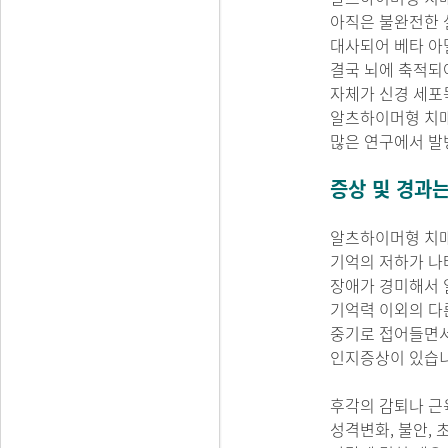
아직은 불완전한 
대사되어 베타 아
결국 뇌에 축적되
자체가 신경 세포
알츠하이머형 치매
많은 연구에서 발
증상 및 경과는
알츠하이머형 치매
기억의 저하가 나
장애가 경미해서 
기억력 이외의 다
중기로 접어들면서
인지증상이 있습니
후각의 감퇴나 근
성격변화, 불안, 