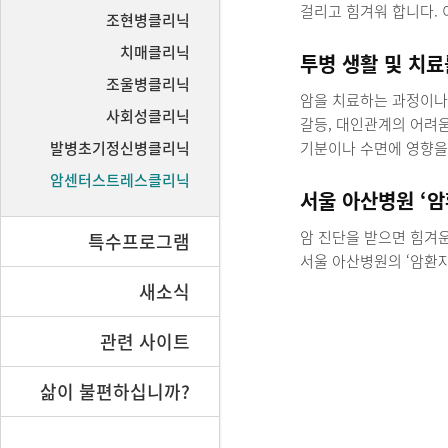
걸리고 힘겨워 합니다. 
조현병클리닉
치매클리닉
투병 생활 및 치료
조울병클리닉
암을 치료하는 과정이나
사회성클리닉
갈등, 대인관계의 어려움
발병초기정신병클리닉
기분이나 수면에 영향을
암센터스트레스클리닉
서울 아산병원 ‘
암 진단을 받으면 힘겨운
특수프로그램
서울 아산병원의 ‘암환
새소식
관련 사이트
삶이 불편하십니까?