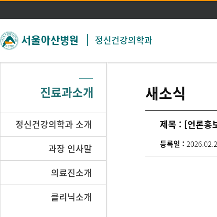
주메뉴 바로가기
본문 바로가기
정신건강의학과
새소식
진료과소개
정신건강의학과 소개
제목 :
[언론홍보
등록일 :
2026.02.
과장 인사말
의료진소개
클리닉소개