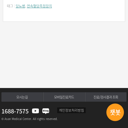
태그 :
당뇨병
,
연속혈당측정장치
오시는길
모바일진료카드
진료/검사결과 조회
1688-7575
개인정보처리방침
© Asan Medical Center. All rights reserved.