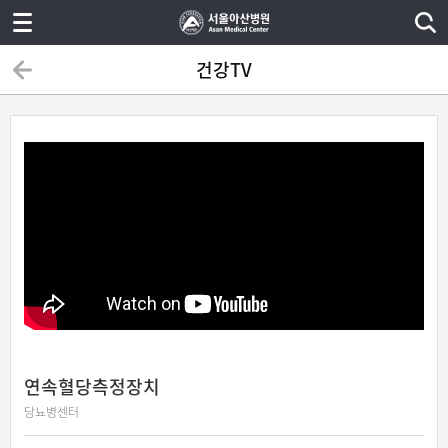
건강TV
연속혈당측정장치
당뇨병센터