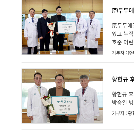
㈜두두에
㈜두두에프
있고 누적
호준 어린
기부자 : 
황헌규 
황헌규 후
박승일 병
기부자 : 