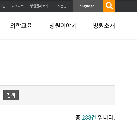
Language
가입
나의차트
병원둘러보기
오시는길
의학교육
병원이야기
병원소개
검색
총
288건
입니다.