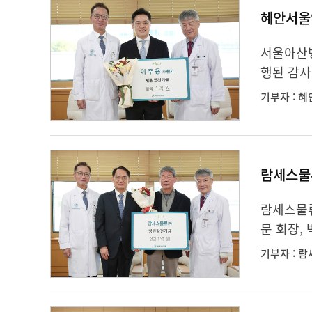
혜안서울
서울아산병
행된 감사
기부자 : 
람세스물
람세스물류
문 회장,
기부자 : 