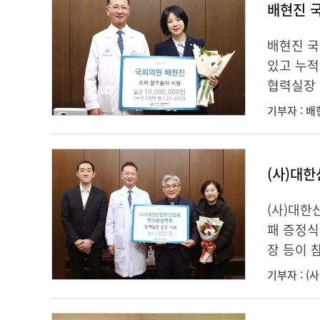
배현진 
배현진 국
있고 누적
협력실장 
기부자 : 
(사)대
(사)대한
패 증정식
장 등이 
기부자 : 