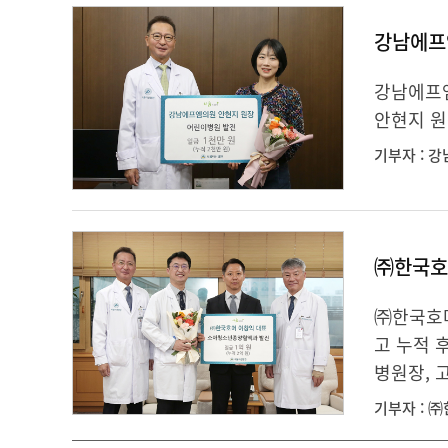
강남에프
강남에프엠
안현지 원
기부자 : 
㈜한국호
㈜한국호머
고 누적 
병원장, 
기부자 : 