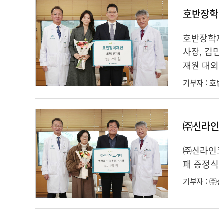
호반장학
호반장학재
사장, 김
재원 대외
기부자 : 
㈜신라인
㈜신라인코
패 증정식
기부자 : 