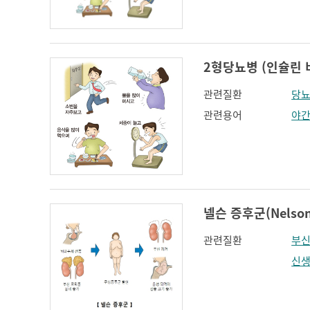
인지장애
코 옆과 입꼬리 주름
하악전돌
2형당뇨병 (인슐린 비의존
관련질환
당뇨
관련용어
야
넬슨 증후군(Nelson'
관련질환
부신
신