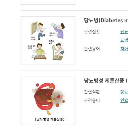
당뇨병(Diabetes me
관련질환
당
뇨병
관련용어
치
당뇨병성 케톤산증 (Dia
관련질환
당
관련용어
인