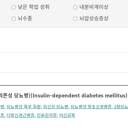
낮은 학업 성취
내분비계이상
뇌수종
뇌압상승증상
두부 외상
두통
머리모양 변형
모발 탈색
무의식
박동성 통증
비웃는 듯한 표정
삐뚤어진 눈, 코, 입
안면 변형
안면마비
어지러움
언어장애
 당뇨병)(Insulin-dependent diabetes mellitus)
얼굴부종
얼굴에 땀이 남
뇨병
,
당뇨병성 족부 질환
,
임신성 당뇨병
,
당뇨병성 말초신경병증
,
2형당뇨
얼굴이 화끈거림
얼굴형태의 이상
식증
,
다발신경근병증
,
인슐린저항
,
야간공복
의식 저하
이마가 넓어짐