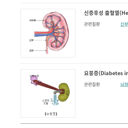
신증후성 출혈열(Hemor
관련질환
신
요붕증(Diabetes in
관련질환
뇌하