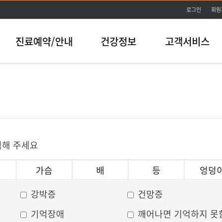
본문바로가기
로그인
회원
진료예약/안내
건강정보
고객서비스
릭해 주세요
가슴
배
등
엉덩
강박증
건망증
기억장애
깨어나면 기억하지 못