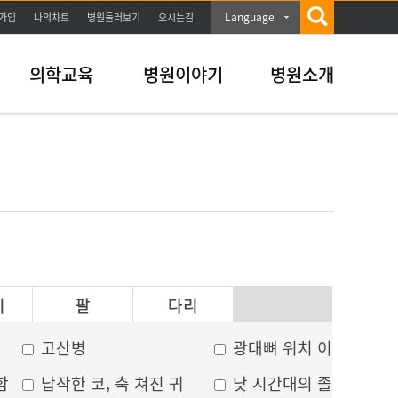
Language
가입
나의차트
병원둘러보기
오시는길
의학교육
병원이야기
병원소개
이
팔
다리
고산병
광대뼈 위치 이상
함
납작한 코, 축 쳐진 귀
낮 시간대의 졸음