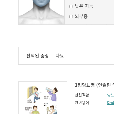
낮은 지능
뇌부종
달모양의 둥근 얼굴
만성 부비동염
무균성 뇌막염
선택된 증상
다뇨
볼이 처짐
실행증
안면홍조
1형당뇨병 (인슐린 의존성
얼굴모양변화
관련질환
당
얼굴이 밋밋함
관련용어
다
의식 변화