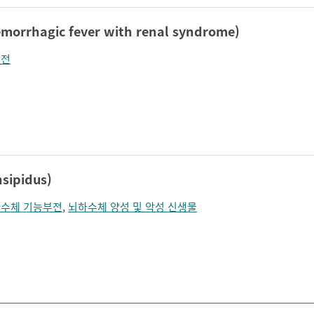
rhagic fever with renal syndrome)
부전
sipidus)
수체 기능부전
,
뇌하수체 양성 및 악성 신생물