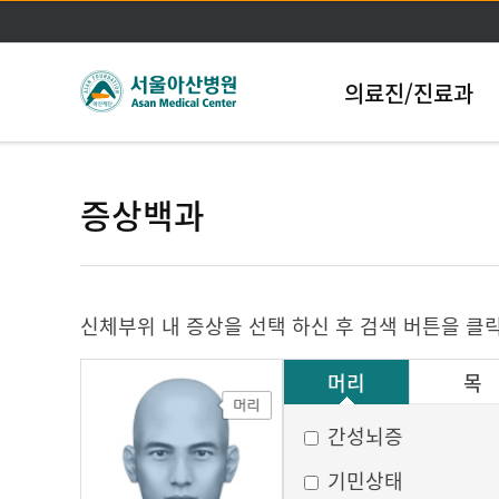
의료진/진료과
증상백과
신체부위 내 증상을 선택 하신 후 검색 버튼을 클
머리
목
그 외
간성뇌증
기민상태