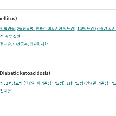
llitus)
뇨망막병증
,
2형당뇨병 (인슐린 비의존성 당뇨병)
,
1형당뇨병 (인슐린 의존
성 족부 질환
아절제술
,
야간공복
,
인슐린저항
betic ketoacidosis)
뇨병
,
2형당뇨병 (인슐린 비의존성 당뇨병)
,
1형당뇨병 (인슐린 의존성 당뇨
슐린저항