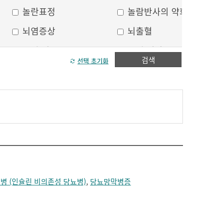
놀란표정
놀람반사의 약화
뇌염증상
뇌출혈
두피 건조
두피 열상
검색
선택 초기화
모발이 가늘어짐
모발이 거침
방향감각 상실
볼, 눈주위 움푹 꺼짐
수막자극증상
실인증
안면부 출혈
안면통
얼굴 중심선이 안맞음
얼굴 한쪽의 반점
얼굴에 털이 자람
얼굴의 나비모양 홍반
병 (인슐린 비의존성 당뇨병)
,
당뇨망막병증
운동 실어증
원형, 타원형의 탈모
이마의 주름
이중턱