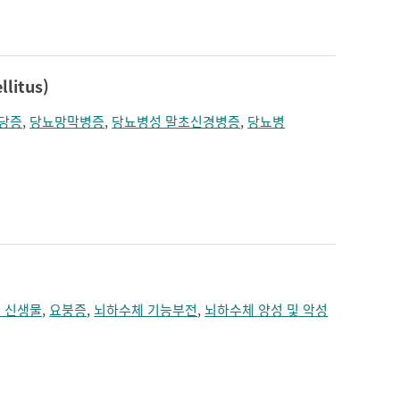
짓누르는 느낌
치매
턱의 통증
편두통
혼수
litus)
당증
,
당뇨망막병증
,
당뇨병성 말초신경병증
,
당뇨병
 신생물
,
요붕증
,
뇌하수체 기능부전
,
뇌하수체 양성 및 악성