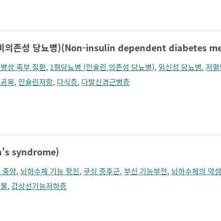
졸림
지남력 장애
콧등이 넓어짐
턱끝이 커보임
학습장애
혼돈
성 당뇨병)(Non-insulin dependent diabetes mel
병성 족부 질환
,
1형당뇨병 (인슐린 의존성 당뇨병)
,
임신성 당뇨병
,
저혈
간공복
,
인슐린저항
,
다식증
,
다발신경근병증
s syndrome)
 종양
,
뇌하수체 기능 항진
,
쿠싱 증후군
,
부신 기능부전
,
뇌하수체의 악성
생물
,
갑상선기능저하증