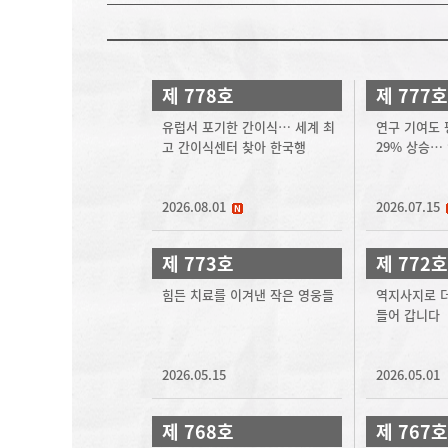
제 778호
제 777호
유럽서 포기한 간이식… 세계 최
연구 기여도 
고 간이식센터 찾아 한국행
29% 상승…
2026.08.01
2026.07.15
제 773호
제 772호
힘든 치료를 이겨낸 작은 영웅들
역지사지로 더
들어 갑니다
2026.05.15
2026.05.01
제 768호
제 767호