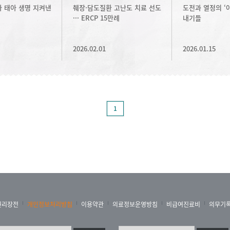
 태아 생명 지켜낸
췌장·담도질환 고난도 치료 선도
도전과 열정의 ‘
··· ERCP 15만례
내기들
2026.02.01
2026.01.15
1
권리장전
개인정보처리방침
이용약관
의료정보운영방침
비급여진료비
의무기