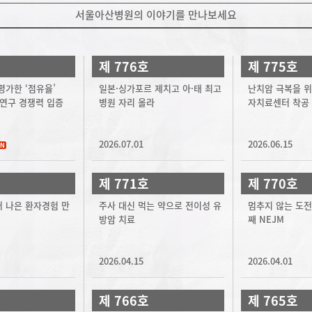
서울아산병원의 이야기를 만나보세요
제 776호
제 775호
평가한 ‘점유율’
일본·싱가포르 제치고 아·태 최고
난치암 극복을 위
 연구 경쟁력 입증
병원 자리 올라
자치료센터 착공
2026.07.01
2026.06.15
제 771호
제 770호
 나은 환자경험 만
주사 대신 먹는 약으로 전이성 유
멈추지 않는 도전,
방암 치료
째 NEJM
2026.04.15
2026.04.01
제 766호
제 765호