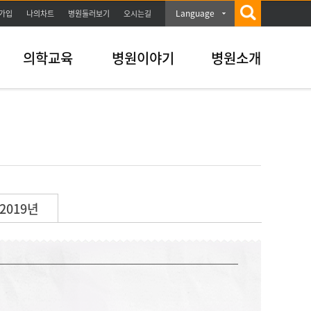
Language
가입
나의차트
병원둘러보기
오시는길
의학교육
병원이야기
병원소개
2019년