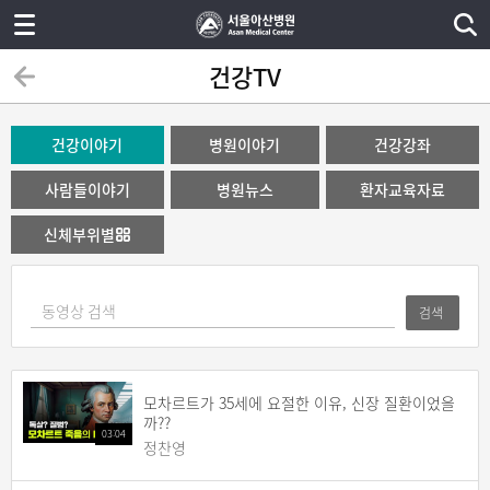
건강TV
건강이야기
병원이야기
건강강좌
사람들이야기
병원뉴스
환자교육자료
신체부위별
검색
모차르트가 35세에 요절한 이유, 신장 질환이었을
까??
03:04
정찬영