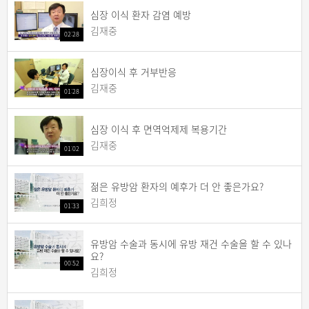
심장 이식 환자 감염 예방
김재중
02:28
심장이식 후 거부반응
김재중
01:28
심장 이식 후 면역억제제 복용기간
김재중
01:02
젊은 유방암 환자의 예후가 더 안 좋은가요?
김희정
01:33
유방암 수술과 동시에 유방 재건 수술을 할 수 있나
요?
00:52
김희정