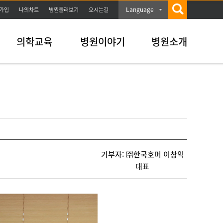
Language
가입
나의차트
병원둘러보기
오시는길
의학교육
병원이야기
병원소개
기부자: ㈜한국호머 이창익
대표