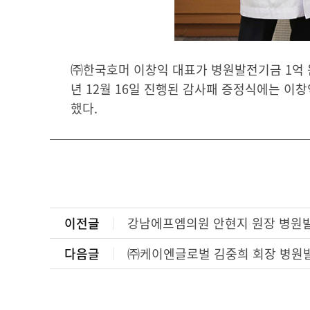
㈜한국호머 이창익 대표가 병원발전기금 1억 원
년 12월 16일 진행된 감사패 증정식에는 이
했다.
이전글
강남에프엠의원 안현지 원장 병원발
다음글
㈜케이엔글로벌 김중희 회장 병원발