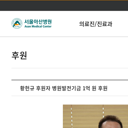
본문바로가기
의료진/진료과
후원
황헌규 후원자 병원발전기금 1억 원 후원