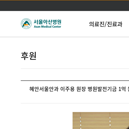
의료진/진료과
후원
혜안서울안과 이주용 원장 병원발전기금 1억 