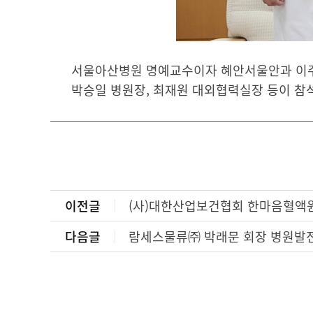
서울아산병원 명예교수이자 혜안서울안과 이주용 
박승일 병원장, 최재원 대외협력실장 등이 참
이전글
(사)대한산업보건협회 한마음혈액원
다음글
람세스물류㈜ 박래문 회장 병원발전