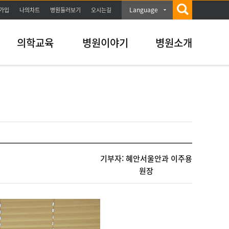
Language
가입
나의차트
병원둘러보기
오시는길
의학교육
병원이야기
병원소개
기부자: 혜안서울안과 이주용
원장