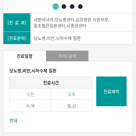
내분비내과,당뇨병센터,심장병원 지원부문,
[진 료 과]
말초혈관질환센터,뇌종양센터
[진료분야]
당뇨병,비만,뇌하수체 질환
진료일정
학력/경력
당뇨병,비만,뇌하수체 질환
진료시간
진료예약
오전
오후
수,목
월,금
안내