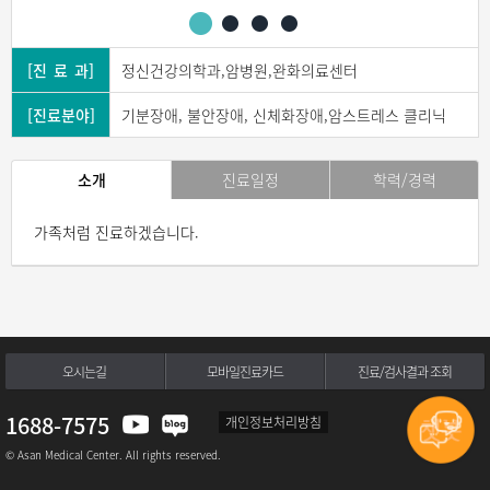
[진 료 과]
정신건강의학과,암병원,완화의료센터
[진료분야]
기분장애, 불안장애, 신체화장애,암스트레스 클리닉
소개
진료일정
학력/경력
가족처럼 진료하겠습니다.
오시는길
모바일진료카드
진료/검사결과 조회
1688-7575
개인정보처리방침
© Asan Medical Center. All rights reserved.