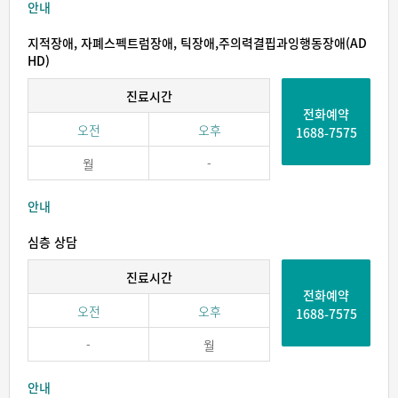
안내
지적장애, 자폐스펙트럼장애, 틱장애,주의력결핍과잉행동장애(AD
HD)
진료시간
전화예약
오전
오후
1688-7575
월
-
안내
심층 상담
진료시간
전화예약
오전
오후
1688-7575
-
월
안내