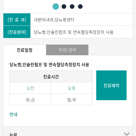
[진 료 과]
내분비내과,당뇨병센터
[진료분야]
당뇨병,인슐린펌프 및 연속혈당측정장치 사용
진료일정
학력/경력
당뇨병,인슐린펌프 및 연속혈당측정장치 사용
진료시간
진료예약
오전
오후
화,금
월,목
안내
논문