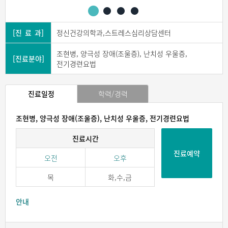
[진 료 과]
정신건강의학과,스트레스심리상담센터
조현병, 양극성 장애(조울증), 난치성 우울증,
[진료분야]
전기경련요법
진료일정
학력/경력
조현병, 양극성 장애(조울증), 난치성 우울증, 전기경련요법
진료시간
진료예약
오전
오후
목
화,수,금
안내