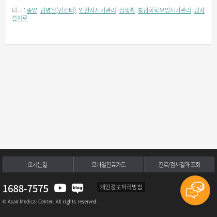
태그 :
종양
,
암병원(암센터)
,
암환자자가관리
,
성생활
,
항암화학요법자가관리
,
방사
선치료
오시는길
모바일진료카드
진료/검사결과 조회
1688-7575
개인정보처리방침
© Asan Medical Center. All rights reserved.