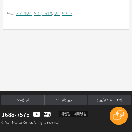
태그 :
가임력보존
,
임신
,
가임력
,
보존
,
암환자
오시는길
모바일진료카드
진료/검사결과 조회
1688-7575
개인정보처리방침
© Asan Medical Center. All rights reserved.