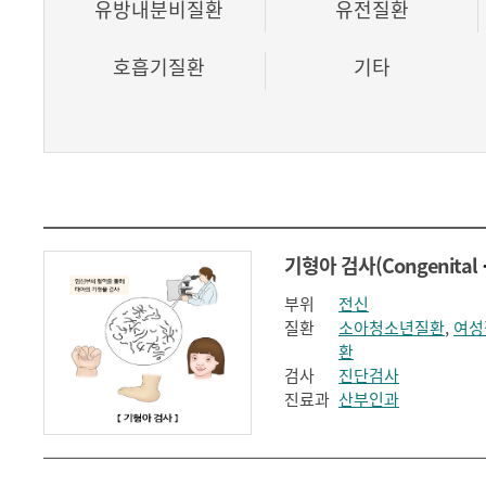
유방내분비질환
유전질환
호흡기질환
기타
기형아 검사
부위
전신
질환
소아청소년질환
,
여성
환
검사
진단검사
진료과
산부인과