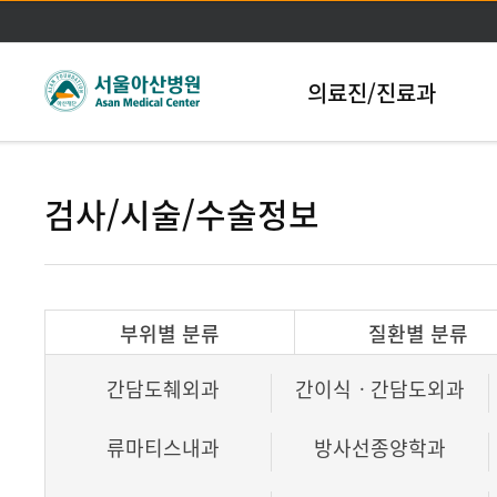
본문바로가기
의료진/진료과
검사/시술/수술정보
부위별 분류
질환별 분류
간담도췌외과
간이식ㆍ간담도외과
류마티스내과
방사선종양학과