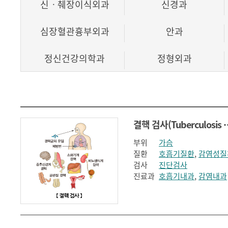
신ㆍ췌장이식외과
신경과
심장혈관흉부외과
안과
정신건강의학과
정형외과
호흡기내과
결핵 검사(Tuberc
부위
가슴
질환
호흡기질환
,
감염성질
검사
진단검사
진료과
호흡기내과
,
감염내과