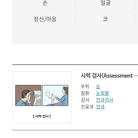
손
얼굴
정신/마음
코
시력 검사(Assessment of Visu
부위
눈
질환
눈질환
검사
안과검사
진료과
안과