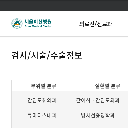
본문바로가기
의료진/진료과
검사/시술/수술정보
부위별 분류
질환별 분류
간담도췌외과
간이식ㆍ간담도외과
류마티스내과
방사선종양학과