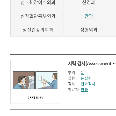
신ㆍ췌장이식외과
신경과
심장혈관흉부외과
안과
정신건강의학과
정형외과
호흡기내과
시력 검사(Assessment of Visu
부위
눈
질환
눈질환
검사
안과검사
진료과
안과