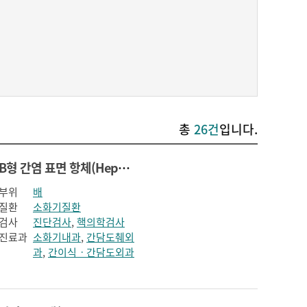
총
26건
입니다.
B형 간염 표면 항체(Hepatitis B surface antibody)
부위
배
질환
소화기질환
검사
진단검사
,
핵의학검사
진료과
소화기내과
,
간담도췌외
과
,
간이식ㆍ간담도외과