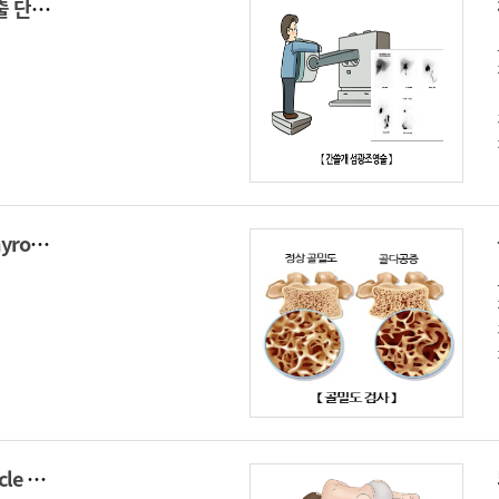
F-18 FDG 양전자 방출 단층 촬영(Positron Emission Tomography, PET)
갑상선자극호르몬(Thyroid stimulating hormone)
난포자극호르몬(Follicle stimulating hormone)