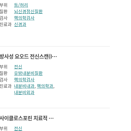
부위
등/허리
질환
뇌신경정신질환
검사
핵의학검사
진료과
신경과
방사성 요오드 전신스캔(I-131 Whole body scan)
부위
전신
질환
유방내분비질환
검사
핵의학검사
진료과
내분비내과
,
핵의학과
,
내분비외과
사이클로스포린 치료적 약물농도 감시(cyclosporine therapeutic drug monitoring)
부위
전신