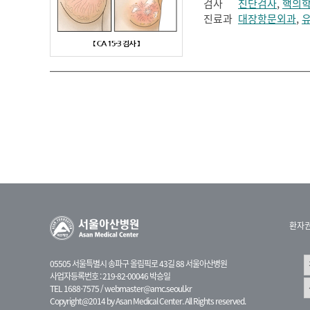
검사
진단검사
,
핵의
진료과
대장항문외과
,
환자
05505 서울특별시 송파구 올림픽로 43길 88 서울아산병원
사업자등록번호 : 219-82-00046 박승일
TEL 1688-7575 /
webmaster@amc.seoul.kr
Copyright@2014 by Asan Medical Center. All Rights reserved.