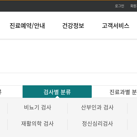
본문바로가기
로그인
회원
진료예약/안내
건강정보
고객서비스
류
검사별 분류
진료과별 
비뇨기 검사
산부인과 검사
재활의학 검사
정신심리검사