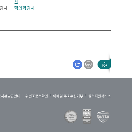
환
검사
핵의학검사
록사본발급안내
위변조문서확인
이메일 주소수집거부
원격지원서비스