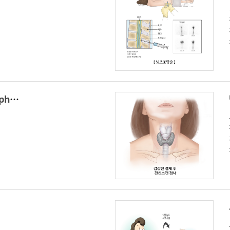
림프신티그래피(Lymphoscintigraphy)