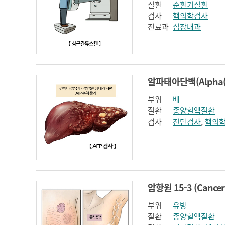
질환
순환기질환
검사
핵의학검사
진료과
심장내과
부위
배
질환
종양혈액질환
검사
진단검사
,
핵의
부위
유방
질환
종양혈액질환