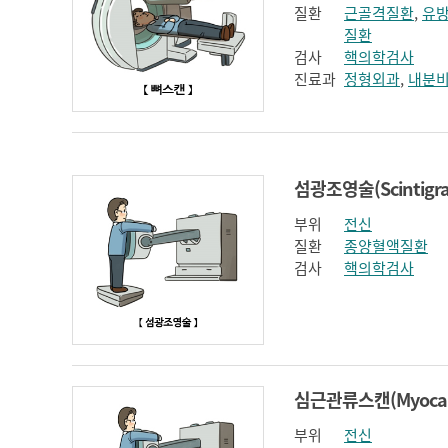
질환
근골격질환
,
유
질환
검사
핵의학검사
진료과
정형외과
,
내분
섬광조영술(Scintigra
부위
전신
질환
종양혈액질환
검사
핵의학검사
부위
전신