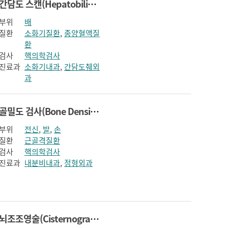
간담도 스캔(Hepatobiliary Scintigraphy)
부위
배
질환
소화기질환
,
종양혈액질
환
검사
핵의학검사
진료과
소화기내과
,
간담도췌외
과
골밀도 검사(Bone Densitometry)
부위
전신
,
발
,
손
질환
근골격질환
검사
핵의학검사
진료과
내분비내과
,
정형외과
뇌조조영술(Cisternography)