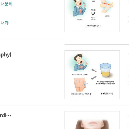
방내분비
비내과
phy)
심근관류스캔(Myocardial perfusion scan)