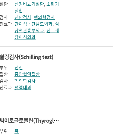
질환
신장비뇨기질환
,
소화기
질환
검사
진단검사
,
핵의학검사
진료과
간이식ㆍ간담도외과
,
심
장혈관흉부외과
,
신ㆍ췌
장이식외과
쉴링검사(Schilling test)
부위
전신
질환
종양혈액질환
검사
핵의학검사
진료과
혈액내과
싸이로글로불린(Thyroglobulin)
부위
목