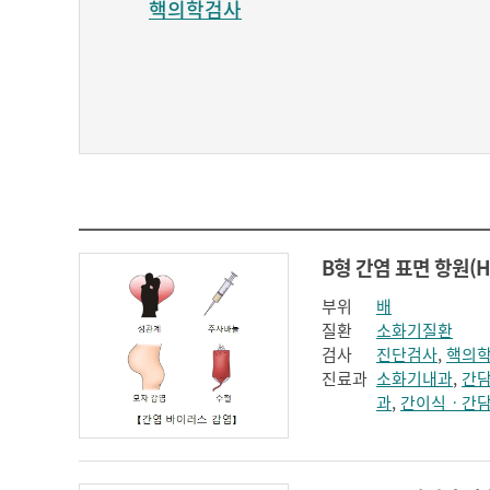
핵의학검사
부위
배
질환
소화기질환
검사
진단검사
,
핵의
진료과
소화기내과
,
간
과
,
간이식ㆍ간