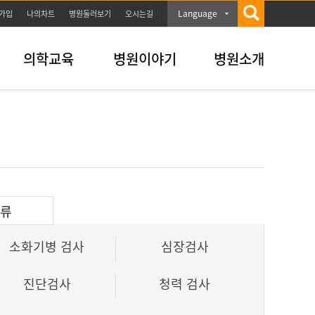
Language
가입
나의차트
병원둘러보기
오시는길
의학교육
병원이야기
병원소개
분류
소화기병 검사
심장검사
진단검사
청력 검사