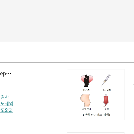
B형 간염 표면 항원(Hepatitis B surface antigen)
학검사
담도췌외
담도외과