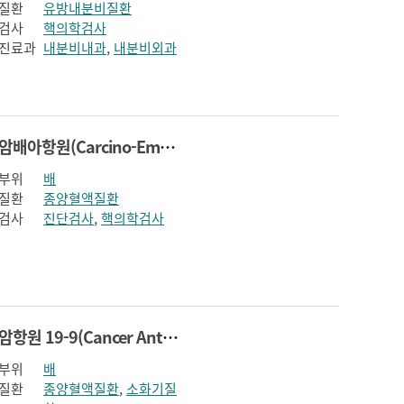
질환
유방내분비질환
검사
핵의학검사
진료과
내분비내과
,
내분비외과
암배아항원(Carcino-Embryonic Antigen)
부위
배
질환
종양혈액질환
검사
진단검사
,
핵의학검사
암항원 19-9(Cancer Antigen 19-9)
부위
배
질환
종양혈액질환
,
소화기질