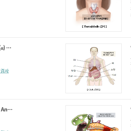
알파태아단백(Alpha(α) Feto-Protein )
학검사
암항원 15-3 (Cancer Antigen 15-3)