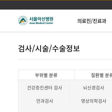
의료진/진료과
검사/시술/수술정보
부위별 분류
질환별 분
건강증진센터 검사
뇌신경검사
안과검사
영상의학검사