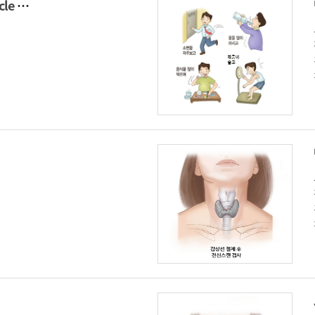
난포자극호르몬(Follicle stimulating hormone)