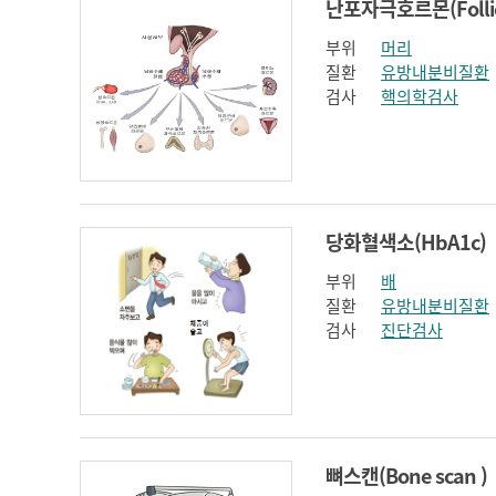
부위
머리
질환
유방내분비질환
검사
핵의학검사
당화혈색소(HbA1c)
부위
배
질환
유방내분비질환
검사
진단검사
뼈스캔(Bone scan )