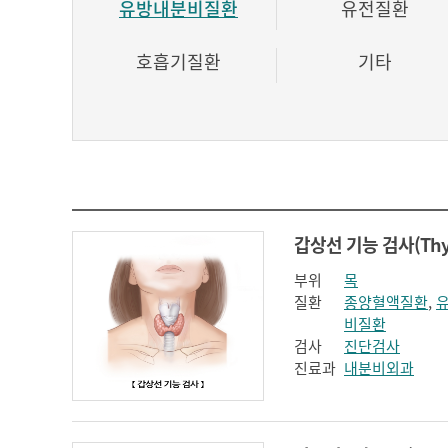
유방내분비질환
유전질환
호흡기질환
기타
부위
목
질환
종양혈액질환
,
비질환
검사
진단검사
진료과
내분비외과