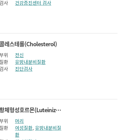
검사
건강증진센터 검사
콜레스테롤(Cholesterol)
부위
전신
질환
유방내분비질환
검사
진단검사
황체형성호르몬(Luteinizing hormone)
부위
머리
질환
여성질환
,
유방내분비질
환