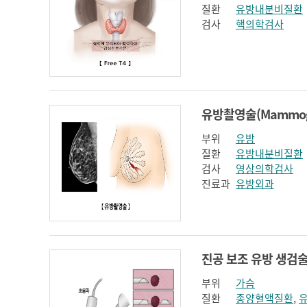
질환
유방내분비질환
검사
핵의학검사
부위
유방
질환
유방내분비질환
검사
영상의학검사
진료과
유방외과
부위
가슴
질환
종양혈액질환
,