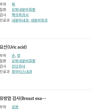
부위
목
질환
유방내분비질환
검사
핵의학검사
진료과
내분비내과
,
내분비외과
요산(Uric acid)
부위
손
,
발
질환
유방내분비질환
검사
진단검사
진료과
류마티스내과
유방암 검사(Breast examination)
부위
유방