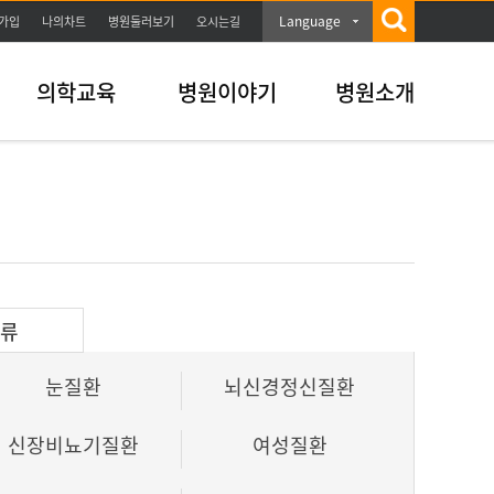
Language
가입
나의차트
병원둘러보기
오시는길
의학교육
병원이야기
병원소개
분류
눈질환
뇌신경정신질환
신장비뇨기질환
여성질환