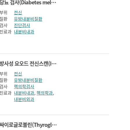
당뇨 검사(Diabetes mellitus Tset)
부위
전신
질환
유방내분비질환
검사
진단검사
진료과
내분비내과
방사성 요오드 전신스캔(I-131 Whole body scan)
부위
전신
질환
유방내분비질환
검사
핵의학검사
진료과
내분비내과
,
핵의학과
,
내분비외과
싸이로글로불린(Thyroglobulin)