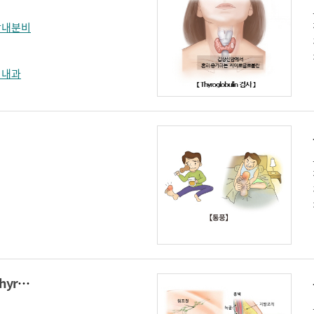
방내분비
비내과
유리 싸이록신(Free thyroxine)