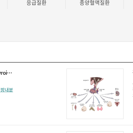
응급질환
종양혈액질환
갑상선 기능 검사(Thyroid Function Test)
유방내분