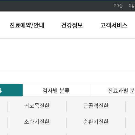
본문바로가기
로그인
회원
진료예약/안내
건강정보
고객서비스
류
검사별 분류
진료과별 
귀코목질환
근골격질환
소화기질환
순환기질환