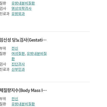
질환
유방내분비질환
검사
영상의학검사
진료과
유방외과
임신성 당뇨검사(Gestational diabetes screening and diagnostic test)
부위
전신
질환
여성질환
,
유방내분비질
환
검사
진단검사
진료과
산부인과
체질량지수(Body Mass Index)
부위
전신
질환
유방내분비질환