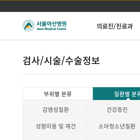
의료진/진료과
검사/시술/수술정보
부위별 분류
질환별 분
감염성질환
건강증진
성형미용 및 재건
소아청소년질환