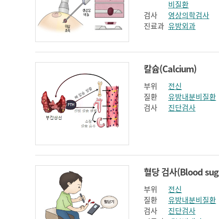
비질환
검사
영상의학검사
진료과
유방외과
칼슘(Calcium)
부위
전신
질환
유방내분비질환
검사
진단검사
부위
전신
질환
유방내분비질환
검사
진단검사