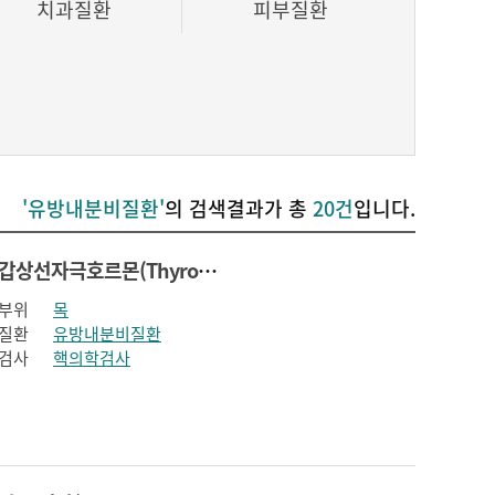
치과질환
피부질환
'유방내분비질환'
의 검색결과가 총
20건
입니다.
갑상선자극호르몬(Thyroid stimulating hormone)
부위
목
질환
유방내분비질환
검사
핵의학검사