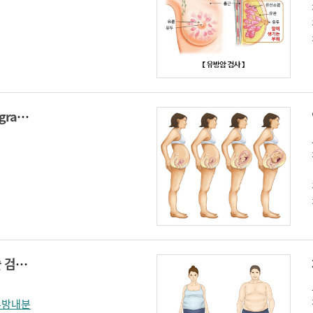
유방촬영술(Mammography)
진공 보조 유방 생검술 검사(Vacuum assistant [Vacora] breast biopsy)
유방내분