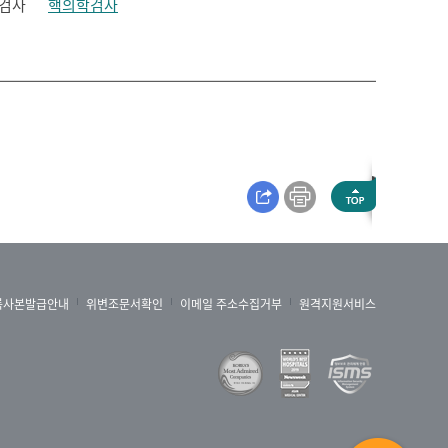
검사
핵의학검사
록사본발급안내
위변조문서확인
이메일 주소수집거부
원격지원서비스