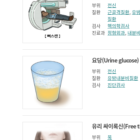
부위
전신
질환
근골격질환
,
유
질환
검사
핵의학검사
진료과
정형외과
,
내분
요당(Urine glucose)
부위
전신
질환
유방내분비질환
검사
진단검사
부위
목