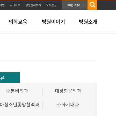
Language
가입
나의차트
병원둘러보기
오시는길
의학교육
병원이야기
병원소개
분류
내분비외과
대장항문외과
아청소년종양혈액과
소화기내과