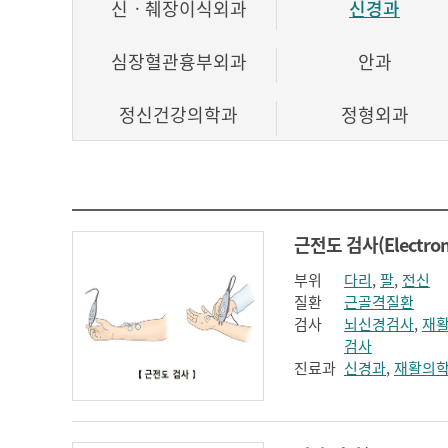
신ㆍ췌장이식외과
신경과
심장혈관흉부외과
안과
정신건강의학과
정형외과
호흡기내과
부위
다리
,
팔
,
전신
질환
근골격질환
검사
뇌신경검사
,
재
검사
진료과
신경과
,
재활의