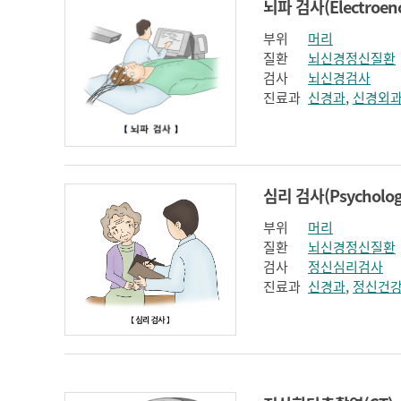
부위
머리
질환
뇌신경정신질환
검사
뇌신경검사
진료과
신경과
,
신경외
부위
머리
질환
뇌신경정신질환
검사
정신심리검사
진료과
신경과
,
정신건