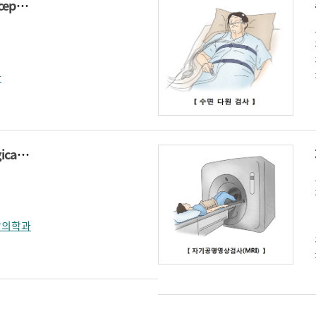
뇌파 검사(Electroencephalography)
과
심리 검사(Psychological testing )
강의학과