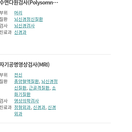
수면다원검사(Polysomnography)
부위
머리
질환
뇌신경정신질환
검사
뇌신경검사
진료과
신경과
자기공명영상검사(MRI)
부위
전신
질환
종양혈액질환
,
뇌신경정
신질환
,
근골격질환
,
소
화기질환
검사
영상의학검사
진료과
정형외과
,
신경과
,
신경
외과