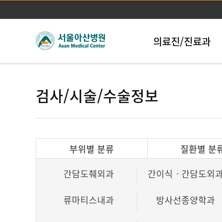
의료진/진료과
검사/시술/수술정보
부위별 분류
질환별 분
간담도췌외과
간이식ㆍ간담도외
류마티스내과
방사선종양학과