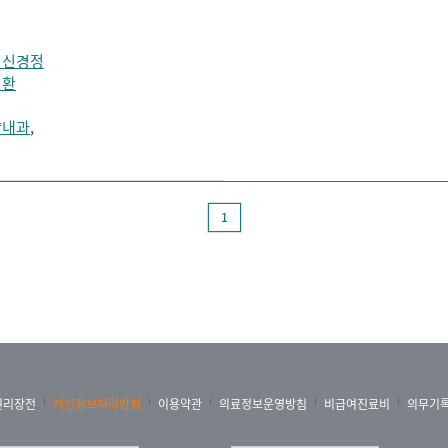
뇌신경정
질환
양내과
,
1
권리장전
개인정보처리방침
이용약관
의료정보운영방침
비급여진료비
의무기