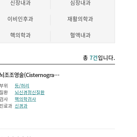
신장내과
심장내과
이비인후과
재활의학과
핵의학과
혈액내과
총
7건
입니다.
뇌조조영술(Cisternography)
부위
등/허리
질환
뇌신경정신질환
검사
핵의학검사
진료과
신경과