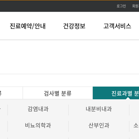
본문바로가기
로그인
회원
진료예약/안내
건강정보
고객서비스
류
검사별 분류
진료과별 
과
감염내과
내분비내과
비뇨의학과
산부인과
소