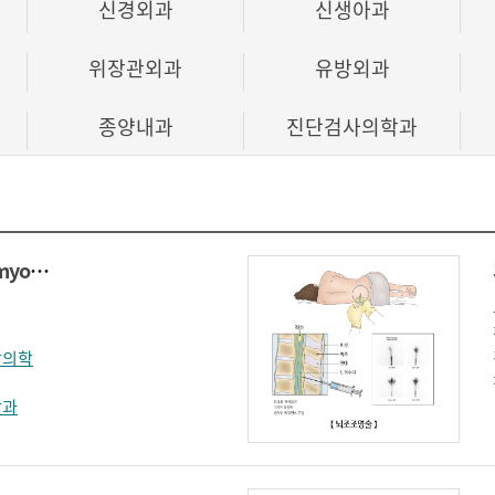
신경외과
신생아과
위장관외과
유방외과
종양내과
진단검사의학과
근전도 검사(Electromyography)
활의학
학과