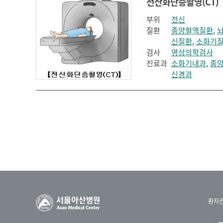
전산화단층촬영(CT)
부위
전신
질환
종양혈액질환
,
신질환
,
소화기
검사
영상의학검사
진료과
소화기내과
,
종
신경과
환자