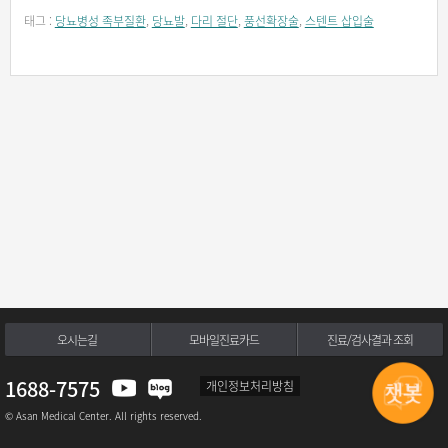
태그 :
당뇨병성 족부질환
,
당뇨발
,
다리 절단
,
풍선확장술
,
스텐트 삽입술
오시는길
모바일진료카드
진료/검사결과 조회
1688-7575
개인정보처리방침
© Asan Medical Center. All rights reserved.