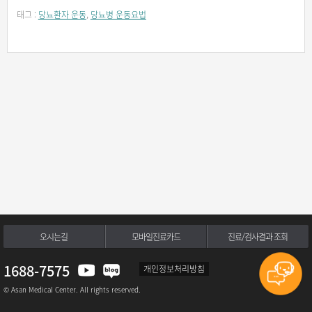
태그 :
당뇨환자 운동
,
당뇨병 운동요법
오시는길
모바일진료카드
진료/검사결과 조회
1688-7575
개인정보처리방침
© Asan Medical Center. All rights reserved.