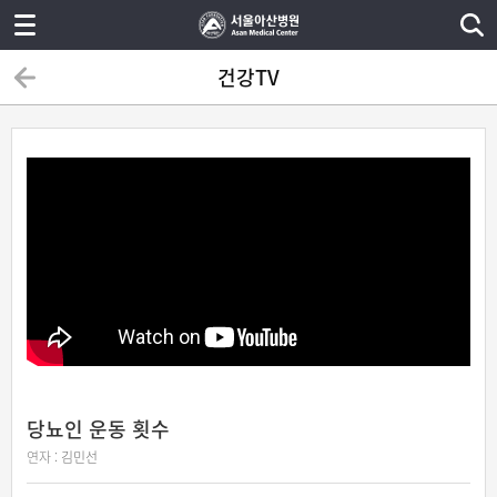
건강TV
당뇨인 운동 횟수
연자 :
김민선