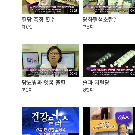
01:25
00
혈당 측정 횟수
당화혈색소란?
이정림
고은희
00:48
01
당뇨병과 잇몸 출혈
술과 저혈당
고은희
정창희