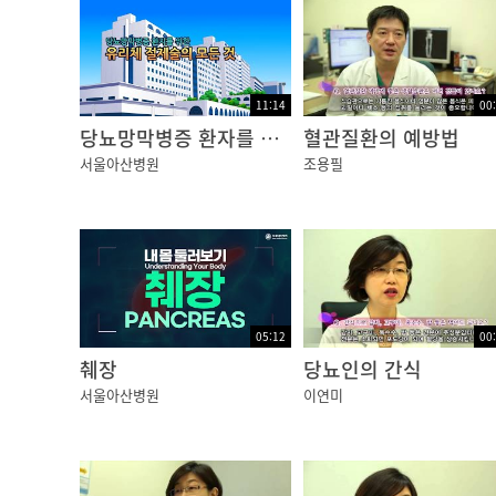
11:14
00
당뇨망막병증 환자를 위한 유리체 절제술의 모든 것
혈관질환의 예방법
서울아산병원
조용필
05:12
00
췌장
당뇨인의 간식
서울아산병원
이연미