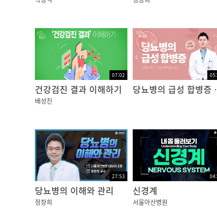
정창희 교수 / 서울아산병원 내분비내과
07:02
05
건강검진 결과 이해하기
당뇨병의 급
배성진
27:53
04
당뇨병의 이해와 관리
신경계
정창희
서울아산병원