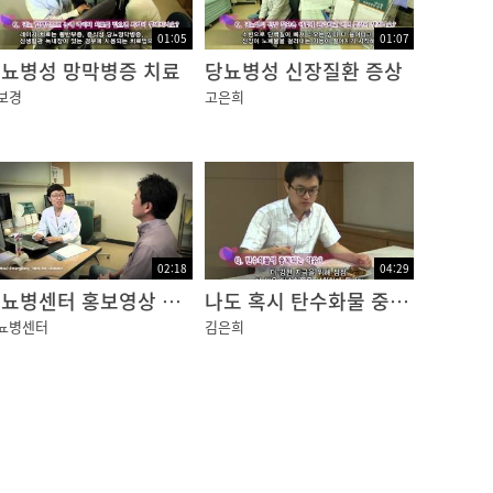
01:05
01:07
뇨병성 망막병증 치료
당뇨병성 신장질환 증상
보경
고은희
02:18
04:29
당뇨병센터 홍보영상 영문
나도 혹시 탄수화물 중독?
뇨병센터
김은희