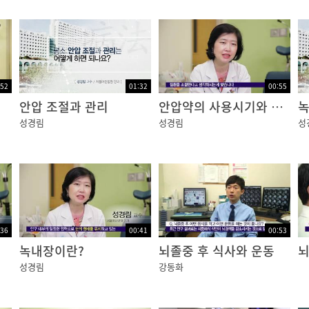
:52
01:32
00:55
안압 조절과 관리
안압약의 사용시기와 부작용
녹
성경림
성경림
성
:36
00:41
00:53
녹내장이란?
뇌졸중 후 식사와 운동
뇌
성경림
강동화