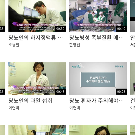
:33
00:39
00:40
당뇨인의 하지정맥류 수술
당뇨병성 족부질환 예방법
조용필
한영진
서
:36
00:43
00:23
당뇨인의 과일 섭취
당뇨 환자가 주의해야할 음식
건
이연미
이연미
이