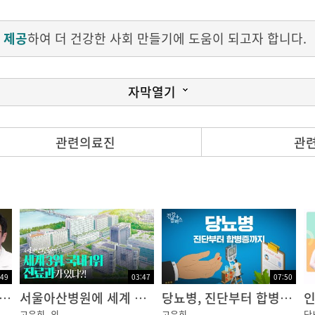
 제공
하여 더 건강한 사회 만들기에 도움이 되고자 합니다.
자막열기
관련의료진
관
 분류할 수 있습니다.
 기전은 자가면역질환의 일종으로 생각하고 있습니다.
생 원인은 굉장히 다양하지만 가장 중요한 원인은 서구화된 식
약물들이 당뇨병 발생의 중요한 역할을 한다고 알려져 있습니다
:49
03:47
07:50
 근감소증의 경우에도 당뇨병 발생이 높아진다고 알려져 있
의 살인자 당뇨병? 초기증상은 어떤 것들이 있을까?
서울아산병원에 세계 3위, 국내 1위 진료과가 있다?! ㅣ 뉴스위크 2024 임상분야별 세계 최고 병원
당뇨병, 진단부터 합병증까지
인
고은희
외
고은희
당