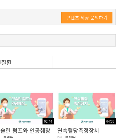
콘텐츠 제공 문의하기
련질환
습관, 운동 부족 이런 다양한 원인으로 인한 비
.
02:44
04:33
습니다.
슐린 펌프와 인공췌장
연속혈당측정장치
뇨병센터
당뇨병센터