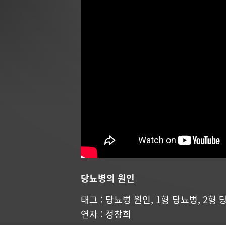
당뇨병의 원인
태그 :
당뇨병 원인
,
1형 당뇨병
,
2형 
연자 :
정창희