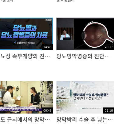
24:45
28:17
당뇨성 족부궤양의 진단과 치료
당뇨망막병증의 진단과 치료
00:43
01:16
고도 근시에서의 망막박리 발생률
망막박리 수술 후 넣는 공기, 가스, 기름의 차이점