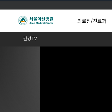
의료진/진료과
건강TV