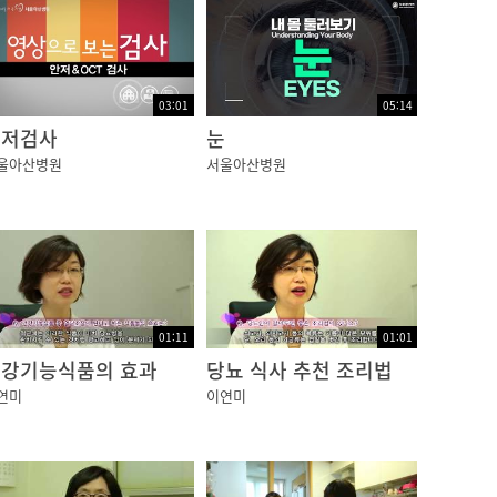
03:01
05:14
안저검사
눈
울아산병원
서울아산병원
01:11
01:01
강기능식품의 효과
당뇨 식사 추천 조리법
연미
이연미