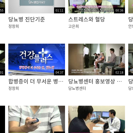
:55
01:11
00:36
당뇨병 진단기준
스트레스와 혈당
당
정창희
고은희
안
:01
04:37
02:18
합병증이 더 무서운 병, 당뇨병
당뇨병센터 홍보영상 국문
정창희
당뇨병센터
당