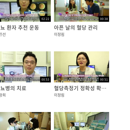
02:22
00:38
뇨 환자 추천 운동
아픈 날의 혈당 관리
민선
이정림
00:53
00:51
뇨병의 치료
혈당측정기 정확성 확인법
창희
이정림