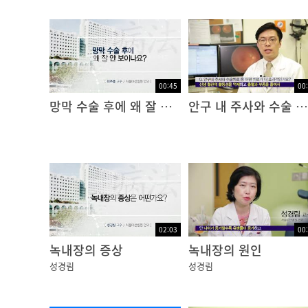
00:45
00
망막 수술 후에 왜 잘 안보이나요?
안구 내 주사와 수술 치료 중 어떤 치료가 더 효과적 인가요?
02:03
00
녹내장의 증상
녹내장의 원인
성경림
성경림