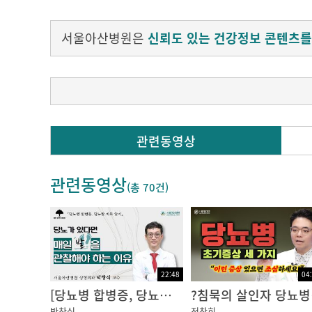
서울아산병원은
신뢰도 있는 건강정보 콘텐츠를
Q. 당뇨병은 왜 생기나요? 유전인가요?
관련동영상
당뇨병은 크게는 1형 당뇨병과 2형 당뇨병으로
관련동영상
1형 당뇨병은 아직 그 발생원인을 모르는데 그
(총
70건
)
하지만 제일 많은 당뇨병은 2형 당뇨병이고 발
만이 가장 중요한 원인 인자입니다.
두 번째는 유전적 소인입니다 .
이 밖에도 나이가 드는 것, 스트레스, 다양한 
22:48
04
최근에는 비만하지 않더라도 근육량이 감소하는
[당뇨병 합병증, 당뇨발] 당뇨가 있다면 매일 발을 관찰해야 하는 이유: 성형외과 박창식 교수ㅣ동아아산건강강좌
?침묵
박창식
정창희