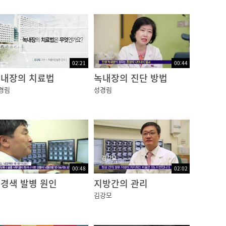
02:21
00:44
내장의 치료법
녹내장의 진단 방법
경림
성경림
00:48
02:02
경색 발병 원인
지방간의 관리
김강모