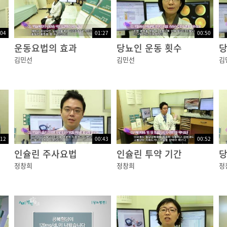
:04
01:27
00:50
운동요법의 효과
당뇨인 운동 횟수
당
김민선
김민선
김
:12
00:43
00:52
인슐린 주사요법
인슐린 투약 기간
당
정창희
정창희
정