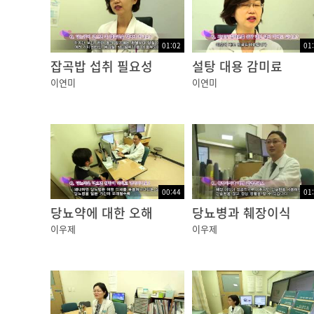
01:02
01
잡곡밥 섭취 필요성
설탕 대용 감미료
이연미
이연미
00:44
01
당뇨약에 대한 오해
당뇨병과 췌장이식
이우제
이우제