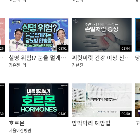
:26
08:01
03:04
성 합병증 [건강플러스]
실명 위험!? 눈을 멀게하는 당뇨병 합병증, 당뇨망막병증
찌릿찌릿 건강 이상 신호, 손발 저림 [건강플러스]
김윤전
외
김현진
:30
04:01
00:50
호르몬
망막박리 예방법
서울아산병원