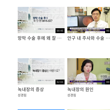
00:45
00
망막 수술 후에 왜 잘 안보이나요?
안구 내 주사와 수술 치료 중 어떤 치료가 더 효과적 인가요?
02:03
00
녹내장의 증상
녹내장의 원인
성경림
성경림