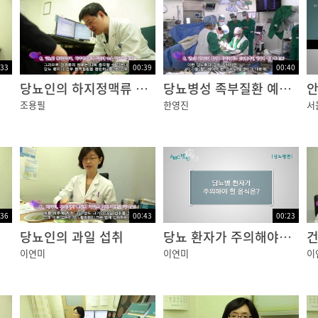
:33
00:39
00:40
당뇨인의 하지정맥류 수술
당뇨병성 족부질환 예방법
조용필
한영진
서
:36
00:43
00:23
당뇨인의 과일 섭취
당뇨 환자가 주의해야할 음식
건
이연미
이연미
이