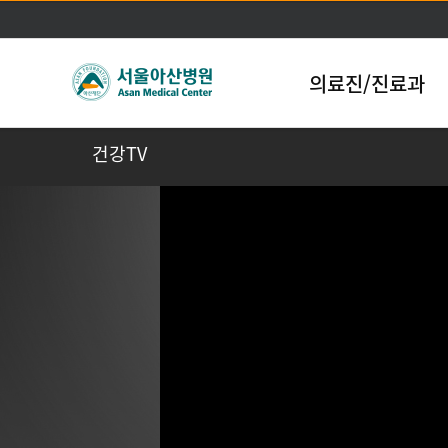
의료진/진료과
건강TV