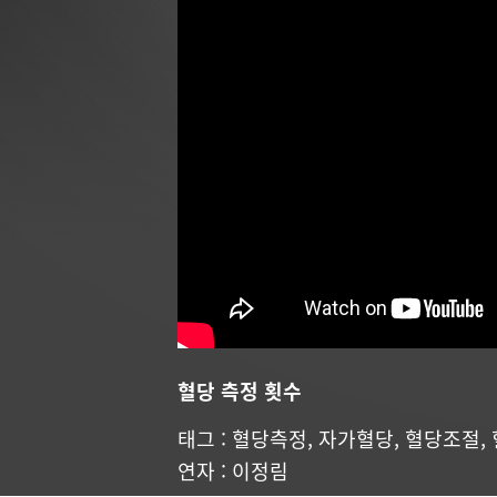
혈당 측정 횟수
태그 :
혈당측정
,
자가혈당
,
혈당조절
,
연자 : 이정림