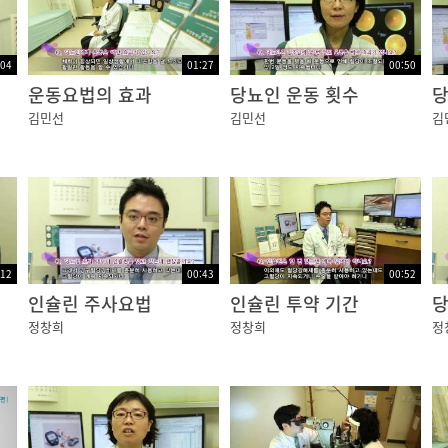
:04
01:27
00:50
운동요법의 효과
당뇨인 운동 횟수
당
김민선
김민선
김
:12
00:43
00:52
인슐린 주사요법
인슐린 투약 기간
당
정창희
정창희
정