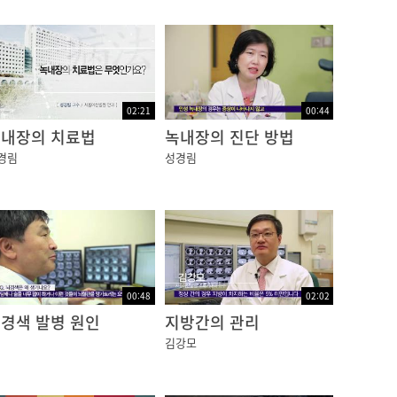
02:21
00:44
내장의 치료법
녹내장의 진단 방법
경림
성경림
00:48
02:02
경색 발병 원인
지방간의 관리
김강모