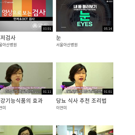
03:01
05:14
안저검사
눈
울아산병원
서울아산병원
01:11
01:01
강기능식품의 효과
당뇨 식사 추천 조리법
연미
이연미