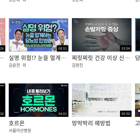
:26
08:01
03:04
성 합병증 [건강플러스]
실명 위험!? 눈을 멀게하는 당뇨병 합병증, 당뇨망막병증
찌릿찌릿 건강 이상 신호, 손발 저림 [건강플러스]
김윤전
외
김현진
:30
04:01
00:50
호르몬
망막박리 예방법
서울아산병원