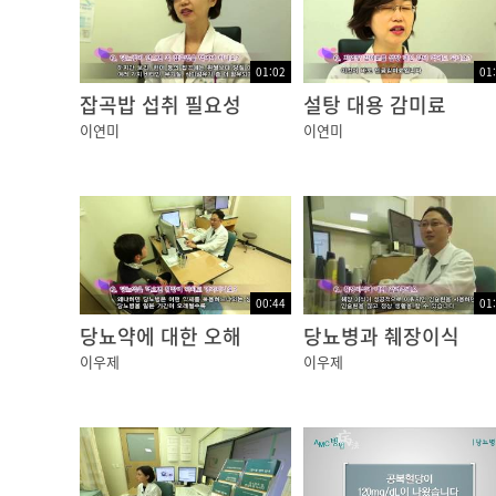
01:02
01
잡곡밥 섭취 필요성
설탕 대용 감미료
이연미
이연미
00:44
01
당뇨약에 대한 오해
당뇨병과 췌장이식
이우제
이우제