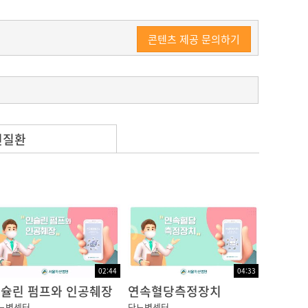
콘텐츠 제공 문의하기
련질환
합니다.
복용하는 경우나 처음 당뇨병을 진단받은 경우에
번, 아침 식전 혈당과 특별한 음식을 먹었을 때
02:44
04:33
레스 상태 등에 따라서 어떻게 변화하는지를 관
슐린 펌프와 인공췌장
연속혈당측정장치
뇨병센터
당뇨병센터