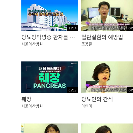
11:14
00
당뇨망막병증 환자를 위한 유리체 절제술의 모든 것
혈관질환의 예방법
서울아산병원
조용필
05:12
00
췌장
당뇨인의 간식
서울아산병원
이연미