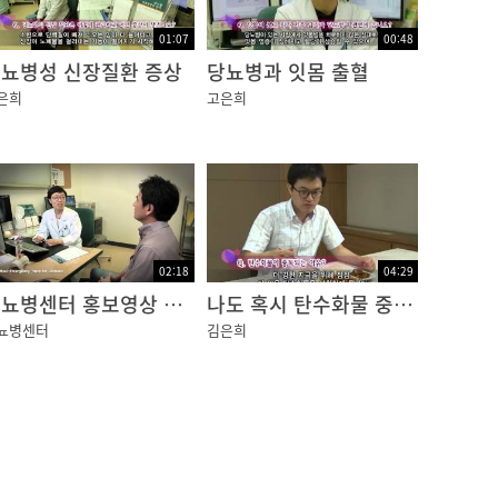
01:07
00:48
뇨병성 신장질환 증상
당뇨병과 잇몸 출혈
은희
고은희
02:18
04:29
당뇨병센터 홍보영상 영문
나도 혹시 탄수화물 중독?
뇨병센터
김은희