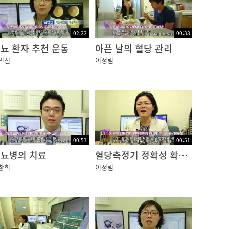
02:22
00:38
뇨 환자 추천 운동
아픈 날의 혈당 관리
민선
이정림
00:53
00:51
뇨병의 치료
혈당측정기 정확성 확인법
창희
이정림