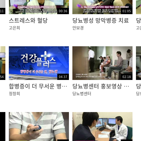
:11
00:36
01:05
스트레스와 혈당
당뇨병성 망막병증 치료
당
고은희
안보경
고
:54
04:37
02:18
합병증이 더 무서운 병, 당뇨병
당뇨병센터 홍보영상 국문
정창희
당뇨병센터
당