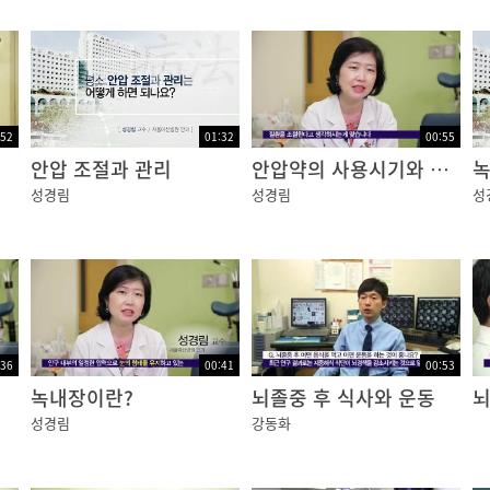
:52
01:32
00:55
안압 조절과 관리
안압약의 사용시기와 부작용
녹
성경림
성경림
성
:36
00:41
00:53
녹내장이란?
뇌졸중 후 식사와 운동
뇌
성경림
강동화