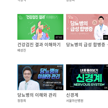
이정림 전문간호사 / 서울아산병원 당뇨병센터
07:02
05
건강검진 결과 이해하기
당뇨병의 급
배성진
27:53
04
당뇨병의 이해와 관리
신경계
정창희
서울아산병원