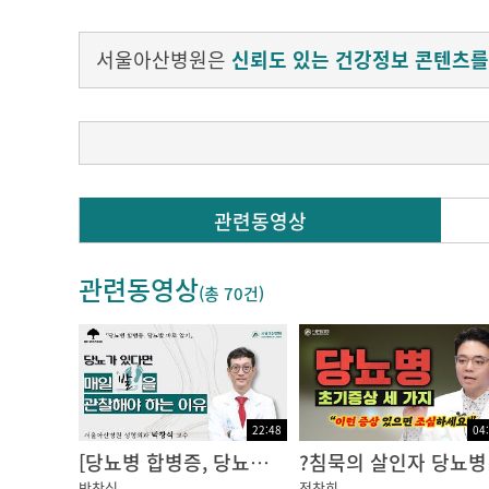
서울아산병원은
신뢰도 있는 건강정보 콘텐츠를
Q. 집에서 혈당측정을 꼭 해야 하나요? 하루에
관련동영상
혈당은 음식의 양이나 음식의 종류, 운동, 스트레
관련동영상
하지만 혈당이 아주 높거나 낮지 않으면 우리 몸
(총
70건
)
따라서 당뇨인은 본인의 혈당 상태를 파악하기
자가 혈당측정은 인슐린을 사용하는 경우 초기
도 매일 4회 시행하면서 혈당조절 상태를 평가하
식후 2시간에 즉, 하루에 1~2번, 주2~3일 정
22:48
04
기억할 것은 혈당을 얼마나 자주 측정하느냐가 
[당뇨병 합병증, 당뇨발] 당뇨가 있다면 매일 발을 관찰해야 하는 이유: 성형외과 박창식 교수ㅣ동아아산건강강좌
?침묵
찰하여 고혈당이나 저혈당의 발생원인을 확인하
박창식
정창희