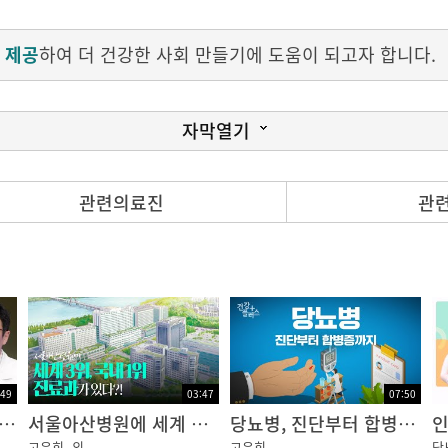
 제공
하여 더 건강한 사회 만들기에 도움이 되고자 합니다.
자막열기
 몇 번 측정하나요?
관련의료진
관
스, 약물, 동반 질환 등과 같은 많은 요인에 의해 수시로 변
은 아무런 증상도 느낄 수 없습니다.
 위해서 규칙적으로 자가 혈당을 측정하는 것이 필요합니다.
에는 매일 4회 측정하는 것이 필요하며, 경구혈당강하제를 
고, 혈당이 잘 조절되는 안정된 상태가 되면 일주일에 2~3
도 혈당을 측정하는 것이 좋습니다.
:49
03:47
07:50
중요한 것이 아니라, 혈당이 음식의 종류나 운동 여부, 스트
의 살인자 당뇨병? 초기증상은 어떤 것들이 있을까?
서울아산병원에 세계 3위, 국내 1위 진료과가 있다?! ㅣ 뉴스위크 2024 임상분야별 세계 최고 병원
당뇨병, 진단부터 합병증까지
인
고 수정하는 것이 중요합니다.
고은희
외
고은희
당