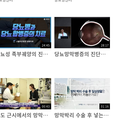
24:45
28:17
당뇨성 족부궤양의 진단과 치료
당뇨망막병증의 진단과 치료
00:43
01:16
고도 근시에서의 망막박리 발생률
망막박리 수술 후 넣는 공기, 가스, 기름의 차이점