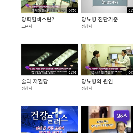
00:55
01
당화혈색소란?
당뇨병 진단기준
고은희
정창희
01:01
00
술과 저혈당
당뇨병의 원인
정창희
정창희