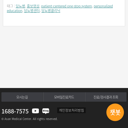
태그 :
당뇨병
,
홍보영상
,
patient-centered one-stop system
,
personalized
education
,
당뇨병센터
,
당뇨병클리닉
오시는길
모바일진료카드
진료/검사결과 조회
1688-7575
개인정보처리방침
© Asan Medical Center. All rights reserved.