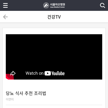
건강TV
당뇨 식사 추천 조리법
이연미