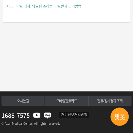
태그 :
당뇨 식사
,
당뇨병 조리법
,
당뇨환자 조리방법
오시는길
모바일진료카드
진료/검사결과 조회
1688-7575
개인정보처리방침
© Asan Medical Center. All rights reserved.