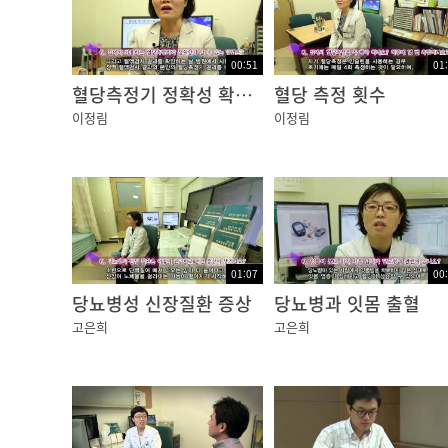
00:51
01
혈당측정기 정확성 확인법
혈당 측정 횟수
이정림
이정림
01:07
00
당뇨병성 신장질환 증상
당뇨병과 잇몸 출혈
고은희
고은희