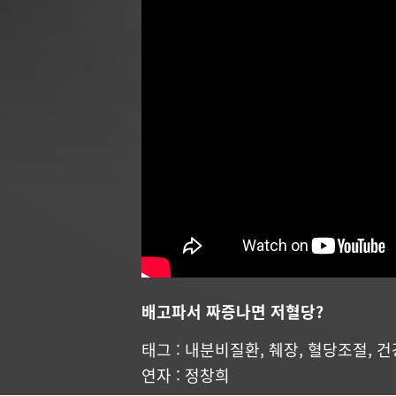
배고파서 짜증나면 저혈당?
태그 :
내분비질환
,
췌장
,
혈당조절
,
건
연자 :
정창희