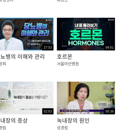
의심하게 되는데요,
는데 이때 저혈당은 당뇨병 환자들의 저혈당과는
27:53
04:01
뇨병의 이해와 관리
호르몬
창희
서울아산병원
다.
당 증상이 생기는 경우가 있는데 대표적으로 췌장
02:03
00:36
내장의 증상
녹내장의 원인
경림
성경림