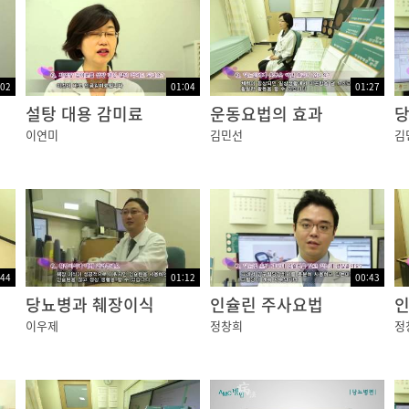
서 더 위험해질 수 있기 때문에 최대한 가까운 병원으로 환자
것과 운동 시에는 평소보다 인슐린을 줄여서 맞는다든지 저
:02
01:04
01:27
설탕 대용 감미료
운동요법의 효과
당
이연미
김민선
김
경험할 수 있습니다.
곰이 따져보고 같은 상황이 만들어지지 않도록 사전에 방지
습니다.
뇨병 환자임을 나타내는 인식표를 가지고 다니는 것이 큰 사고
:44
01:12
00:43
당뇨병과 췌장이식
인슐린 주사요법
인
이우제
정창희
정