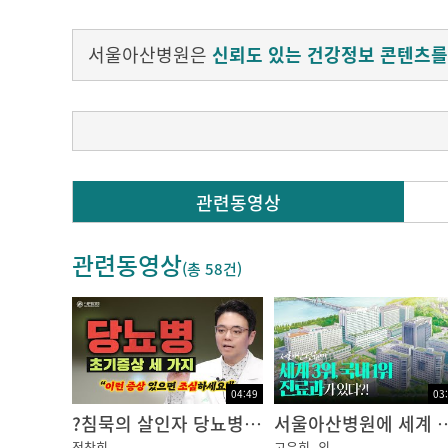
서울아산병원은
신뢰도 있는 건강정보 콘텐츠를
갑자기 급격하게 배가 고파져서 아무것도 할 수가
관련동영상
이런 증상을 두고 ‘혹시 내가 저혈당은 아닌지’
과연 이런 상태가 저혈당인걸까요?
관련동영상
오늘 건강플러스에서는 저혈당이란 무엇이고, 어
(총
58건
)
혈당이란 혈액 속 포도당의 농도를 말하는 것으
저혈당이 일어나면 초기에는 배고픔, 떨림, 식은 
04:49
03
식 소실이 나타납니다.
?침묵의 살인자 당뇨병? 초기증상은 어떤 것들이 있을까?
서울아산병원에 세계 3위, 국내 1위 진료과가 있다?! ㅣ 뉴
정창희
고은희
외