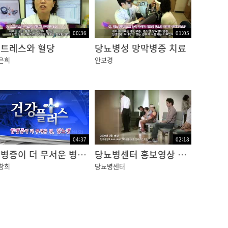
00:36
01:05
트레스와 혈당
당뇨병성 망막병증 치료
은희
안보경
04:37
02:18
합병증이 더 무서운 병, 당뇨병
당뇨병센터 홍보영상 국문
창희
당뇨병센터