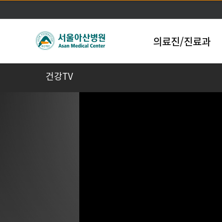
의료진/진료과
건강TV