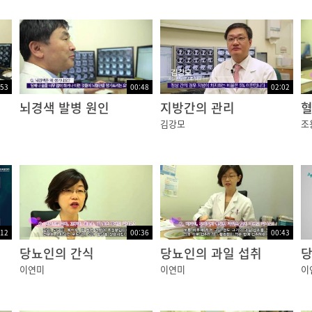
 혈당을 조절하지만, 당뇨병 환자의 경우, 혈당조절작용에 문
르거나 식사 시간이 너무 늦어졌을 때, 식사양이 적었을 때,
:53
00:48
02:02
뇌경색 발병 원인
지방간의 관리
혈
많이 주사하거나 복용했을 때 등 입니다.
김강모
조
어떤 조치를 취해야 할까요?
로 혈당이 떨어져있다면 당분을 섭취토록 해야 하는데요.
 정도의 당분이면 충분합니다.
취하고 혈당을 다시 측정해봅니다.
 더 섭취해보고, 계속되면 빨리 병원으로 가야 합니다.
:12
00:36
00:43
당뇨인의 간식
당뇨인의 과일 섭취
이연미
이연미
이
?
리하게 당분이 들어간 음식을 먹이려 하면 안 됩니다.