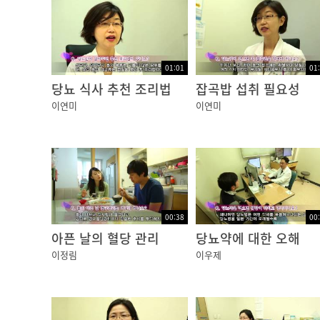
의식이 없기 때문에 자칫 음식이 기도로 넘어가
Q. 평상시 저혈당 관리 방법은?
가장 중요한 것은 규칙적인 식습관을 유지하는 
01:01
01
당뇨 식사 추천 조리법
잡곡밥 섭취 필요성
람직하겠습니다.
이연미
이연미
당뇨병을 앓고 있다면 언제 어디서든 저혈당을 
저혈당을 예방하려면 저혈당이 일어난 상황을 곰
소 당분이 든 음식물을 지니고 다니는 것이 좋
또, 저혈당 발생시 도움을 받을 수 있도록 당
00:38
00
지금까지 건강플러스였습니다.
아픈 날의 혈당 관리
당뇨약에 대한 오해
이정림
이우제