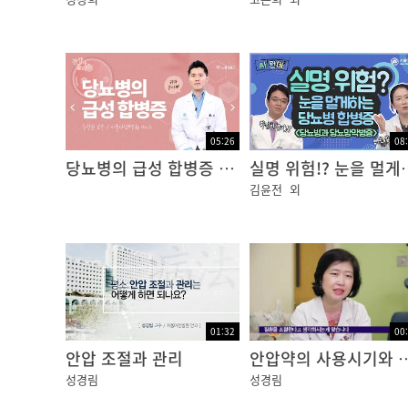
당뇨병 문제가 없는 보통의 건강한 사람이 이와 
급격히 배가 고파지면서 짜증, 식은 땀 등의 
정창희 / 서울아산병원 내분비내과 교수
Q. 당뇨 문제가 없는 정상인에게 저혈당 증상이
보통 일반인들이 공복 시간이 길어지면 공복감,
05:26
08
다릅니다.
당뇨병의 급성 합병증 [건강플러스]
실명 위험!? 눈을 멀게
의학적으로 그것은 저혈당이라고 하지 않고 실
김윤전
외
이 경우 포도당이 들어간 음식물을 섭취해주면 
하지만 일부 당뇨병이 없는 정상인에게서도 실제
에서 인슐린이란 호르몬을 과다 생성하는 종양
이 경우에는 전문의와 상의를 통해서 추가적인
01:32
00
그렇다면, 진짜 저혈당에 주의해야 하는 사람들
안압 조절과 관리
안압약의 사용시
당연히 혈당 조절 작용에 문제가 있는 당뇨병 
성경림
성경림