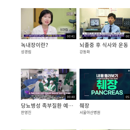
정상인은 우리 몸의 인슐린이 주요 역할을 해서
하게 높아지거나 떨어지는데요,
당뇨병 환자가 혈당이 떨어지는 경우는 식사를 거
소에 비해 활동량이 많았을 때,
00:41
00
녹내장이란?
뇌졸중 후 식사와 운동
또 인슐린이나 경구혈당강하제를 정해진 양보다 
성경림
강동화
당뇨병환자들에게 저혈당 증상이 나타났을 때, 
우선, 즉시 혈당을 측정해서 70mg/dl 이하
주스나 콜라 반 잔, 사탕 3~4개, 설탕 1큰술
당분을 섭취한 후에는 10~15분 정도 휴식을 
그래도 저혈당 상태라면 같은 양의 당분을 한 번
00:40
05
당뇨병성 족부질환 예방법
췌장
정창희 / 서울아산병원 내분비내과 교수
한영진
서울아산병원
Q. 저혈당 증상인데 내버려두면 어떻게 되나요
심한 경우 의식을 잃기도 하는데 이럴 때는 무