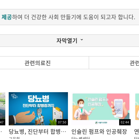
 제공
하여 더 건강한 사회 만들기에 도움이 되고자 합니다.
자막열기
 없고 짜증이 날 때, 흔히들 ‘당 떨어졌다’…라면서 당분
관련의료진
관
 걱정 하시는 분들이 있습니다.
떤 사람들에게 나타나는지, 또 증상이 나타났을 때 어떤 
로 저혈당이란 혈액 속 포도당의 농도가 우리 몸에서 필요로
땀, 어지러움 등이 있다가 점점 두통, 졸음, 화남, 불안함 
:47
07:50
02:44
스위크 2024 임상분야별 세계 최고 병원
당뇨병, 진단부터 합병증까지
인슐린 펌프와 인공췌장
고은희
당뇨병센터
당