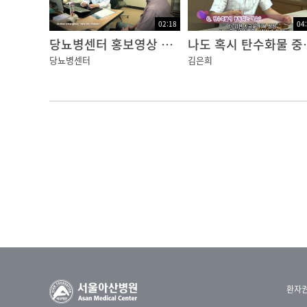
02:18
04
당뇨병센터 홍보영상 영문
나도 혹
당뇨병센터
김은희
환자