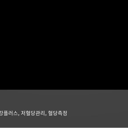
강플러스
,
저혈당관리
,
혈당측정