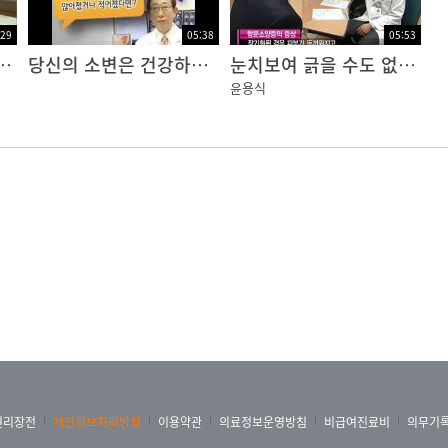
:29
05:38
05:53
시 탄수화물 중독?
당신의 소변은 건강하십니까?
눈치보여 긁을 수도 없고… 항문이 가려울 때
윤용식
권리장전
개인정보처리방침
이용약관
의료정보운영방침
비급여진료비
의무기