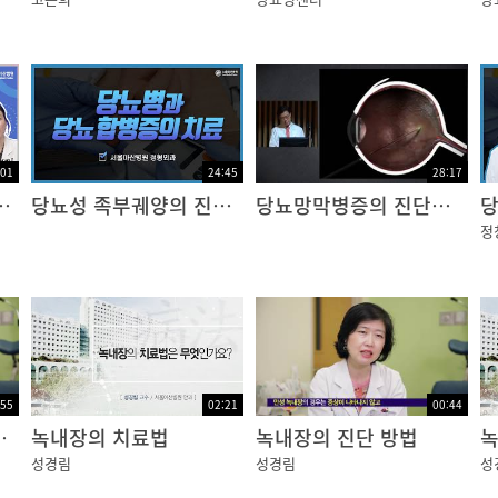
같은 저혈당 증상을 보일 때, 내가 혹시 저혈당이 아닌가, 
증상이 나타난다고 해서 저혈당은 아닙니다.
 나타날 때, 저혈당을 의심해야 하나요?
 가슴 두근거림 등의 중상이 나타나고 저혈당이란 말을 하
:01
24:45
28:17
하는 당뇨병 합병증, 당뇨망막병증
당뇨성 족부궤양의 진단과 치료
당뇨망막병증의 진단과 치료
당
제 혈당을 측정해보면 그리 낮지 않은 경우가 대부분입니다.
정
금방 혈당이 회복되기 때문에 크게 걱정하지 않으셔도 됩니
 혈당을 측정해보면 40~50mg/dl 이하로 떨어지고 저혈
이 생기는 경우입니다.
 검사가 필요합니다.
:55
02:21
00:44
은 어떤 사람들일까요?
기와 부작용
녹내장의 치료법
녹내장의 진단 방법
녹
환자들입니다.
성경림
성경림
성