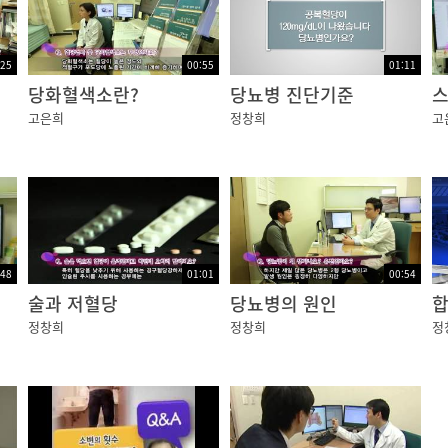
:25
00:55
01:11
당화혈색소란?
당뇨병 진단기준
스
고은희
정창희
고
:48
01:01
00:54
술과 저혈당
당뇨병의 원인
정창희
정창희
정