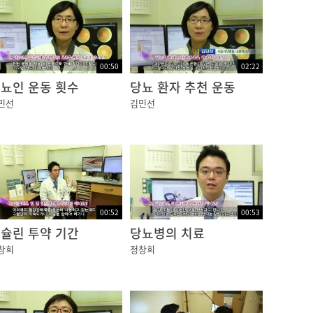
를 옮겨서 포도당 주사를 맞도록 해야 합니다.
혈당 대비 음식을 준비하여 운동을 하시는게 바
00:50
02:22
뇨인 운동 횟수
당뇨 환자 추천 운동
민선
김민선
하는 것이 무엇보다 중요하고, 만약을 위해 평
를 예방하는 지름길입니다.
00:52
00:53
슐린 투약 기간
당뇨병의 치료
창희
정창희