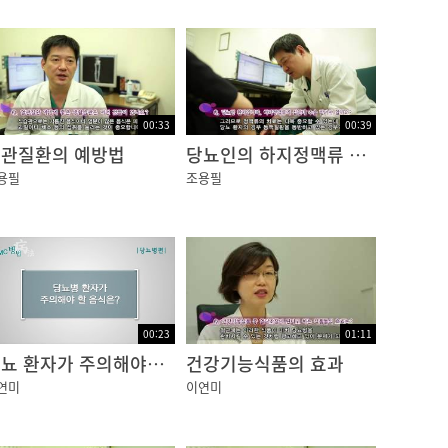
제가 있어 특정한 이유가 있을 때 혈당이 급격
 빈 속에 운동하거나 술을 많이 마셨을 때, 평
00:33
00:39
관질환의 예방법
당뇨인의 하지정맥류 수술
용필
조용필
00:23
01:11
당뇨 환자가 주의해야할 음식
건강기능식품의 효과
연미
이연미